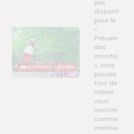
pas
disponible
pour le
«
Précamp
des
moniteurs
», vous
Voir la vidéo complète
pouvez
tout de
même
vous
inscrire
comme
moniteur.