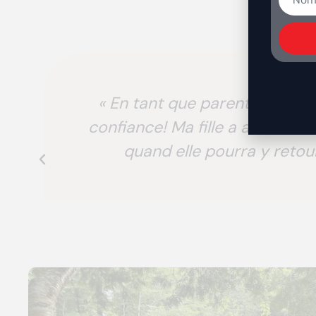
« En tant que parent, j’ai ad
confiance! Ma fille a adoré 
quand elle pourra y retour