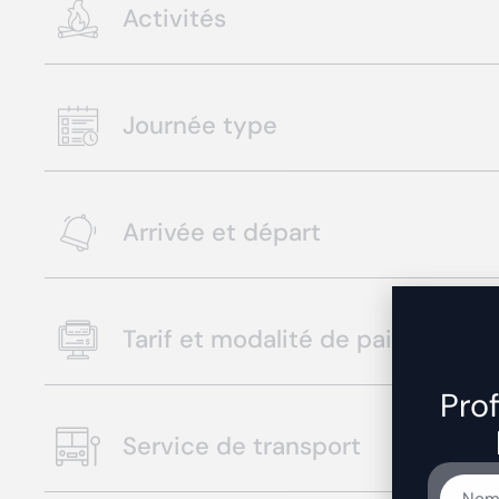
Activités
Journée type
Arrivée et départ
Tarif et modalité de paiement
Prof
Service de transport