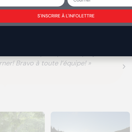
S'INSCRIRE À L'INFOLETTRE
oré et j’avais un bon sentiment de
et me demande presque chaque jour
ner! Bravo à toute l’équipe! »