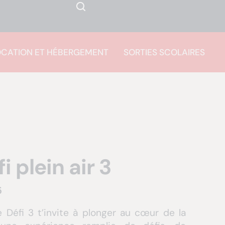
OCATION ET HÉBERGEMENT
SORTIES SCOLAIRES
 plein air 3
5
 Défi 3 t’invite à plonger au cœur de la