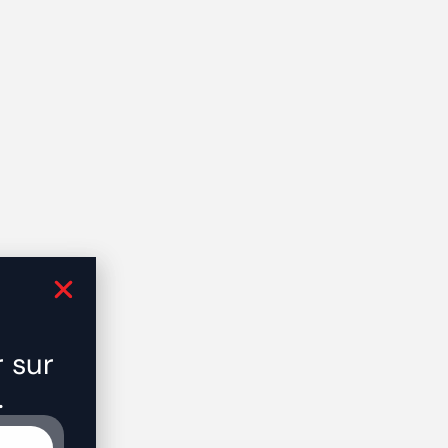
r sur
.