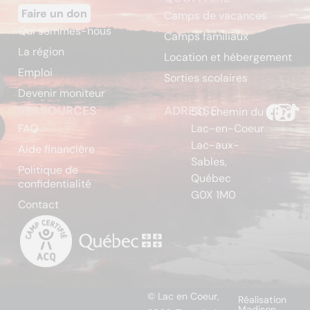
Faire un don
Camps de vacances
Qui sommes-nous
Camps familiaux
La région
Location et hébergement
Emploi
Sorties scolaires
Devenir moniteur
RESSOURCES
ADRESSE
50, chemin du
FAQ
Lac-en-Coeur
Lac-aux-
Aide financière
Sables,
Politique de
Québec
confidentialité
G0X 1M0
Contact
© Lac en Coeur,
Réalisation
Madison