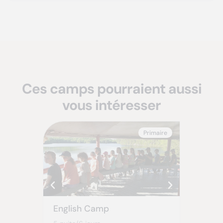
Ces camps pourraient aussi
vous intéresser
Primaire
English Camp
Camp Ra