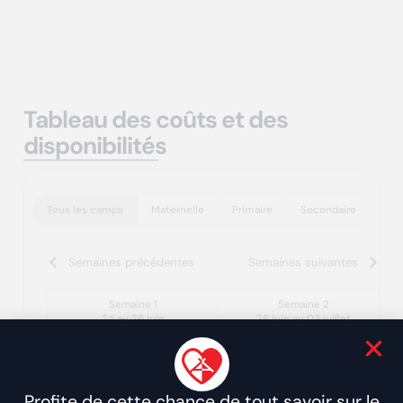
Tableau des coûts et des
disponibilités
Tous les camps
Maternelle
Primaire
Secondaire
Semaines précédentes
Semaines suivantes
Semaine 1
Semaine 2
24 au 26 juin
28 juin au 03 juillet
Maternelle
Maternelle
Mise à jour: 04/08/2026
Profite de cette chance de tout savoir sur le