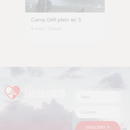
Camp Défi plein air 3
Camp L
8 nuits / 9 jours
5 nuits/6 
S'INSCRIRE À