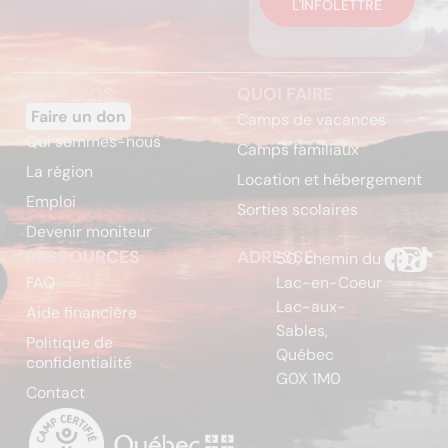
L'INFOLETTRE
À PROPOS
QUOI FAIRE
Faire un don
Camps de vacances
Qui sommes-nous
Camps familiaux
La région
Location et hébergement
Emploi
Sorties scolaires
Devenir moniteur
RESSOURCES
ADRESSE
50, chemin du
FAQ
Lac-en-Coeur
Lac-aux-
Aide financière
Sables,
Politique de
Québec
confidentialité
G0X 1M0
Contact